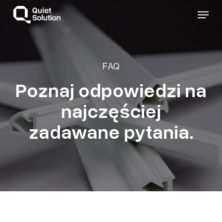
Skip
Menu
to
main
content
FAQ
Poznaj odpowiedzi na
najczęściej
zadawane pytania.